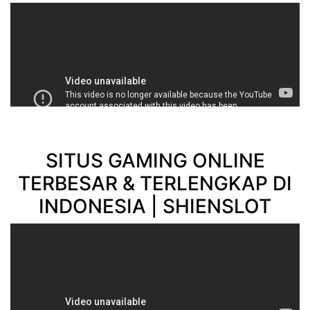
SITUS GAMING ONLINE
TERBESAR & TERLENGKAP DI
INDONESIA | SHIENSLOT