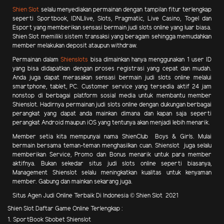
Shien Slot
selalu menyediakan permainan dengan tampilan fitur terlengkap
seperti Sportbook, IDNLlive, Slots, Pragmatic, Live Casino, Togel dan
Esport yang memberikan sensasi bermain judi slots online yang luar biasa.
Shien Slot memiliki sistem transaksi yang beragam sehingga memudahkan
member melakukan deposit ataupun withdraw.
Permainan dalam
Shienslots
bisa dimainkan hanya menggunakan 1 user ID
yang bisa didapatkan dengan proses registrasi yang cepat dan mudah.
Anda juga dapat merasakan sensasi bermain judi slots online melalui
smartphone, tablet, PC. Customer service yang tersedia aktif 24 jam
nonstop di berbagai platform sosial media untuk membantu member
Shienslot. Hadirnya permainan judi slots online dengan dukungan berbagai
perangkat yang dapat anda mainkan dimana dan kapan saja seperti
perangkat Android maupun iOS yang tentunya akan menjadi lebih menarik.
Member setia kita mempunyai nama ShienClub Boys & Girls. Mulai
bermain bersama teman-teman menghasilkan cuan.
Shienslot juga selalu
memberikan Service, Promo dan Bonus menarik
untuk para member
aktifnya. Bukan sekedar situs judi slots online seperti biasanya,
Management Shienslot selalu meningkatkan kualitas untuk kenyaman
member. Gabung dan mainkan sekarang juga.
Situs Agen Judi Online Terbaik Di Indonesia © Shien Slot 2021
Shien Slot Daftar Game Online Terlengkap :
1. SportBook Sbobet Shienslot