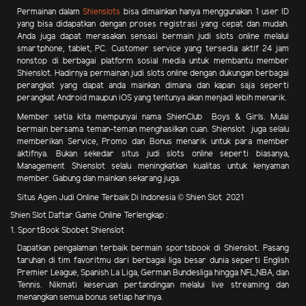
Permainan dalam
Shienslots
bisa dimainkan hanya menggunakan 1 user ID
yang bisa didapatkan dengan proses registrasi yang cepat dan mudah.
Anda juga dapat merasakan sensasi bermain judi slots online melalui
smartphone, tablet, PC. Customer service yang tersedia aktif 24 jam
nonstop di berbagai platform sosial media untuk membantu member
Shienslot. Hadirnya permainan judi slots online dengan dukungan berbagai
perangkat yang dapat anda mainkan dimana dan kapan saja seperti
perangkat Android maupun iOS yang tentunya akan menjadi lebih menarik.
Member setia kita mempunyai nama ShienClub Boys & Girls. Mulai
bermain bersama teman-teman menghasilkan cuan.
Shienslot juga selalu
memberikan Service, Promo dan Bonus menarik
untuk para member
aktifnya. Bukan sekedar situs judi slots online seperti biasanya,
Management Shienslot selalu meningkatkan kualitas untuk kenyaman
member. Gabung dan mainkan sekarang juga.
Situs Agen Judi Online Terbaik Di Indonesia © Shien Slot 2021
Shien Slot Daftar Game Online Terlengkap :
1. SportBook Sbobet Shienslot
Dapatkan pengalaman terbaik bermain sportsbook di Shienslot. Pasang
taruhan di tim favoritmu dari berbagai liga besar dunia seperti English
Premier League, Spanish La Liga, German Bundesliga hingga NFL,NBA, dan
Tennis. Nikmati keseruan pertandingan melalui live streaming dan
menangkan semua bonus setiap harinya.