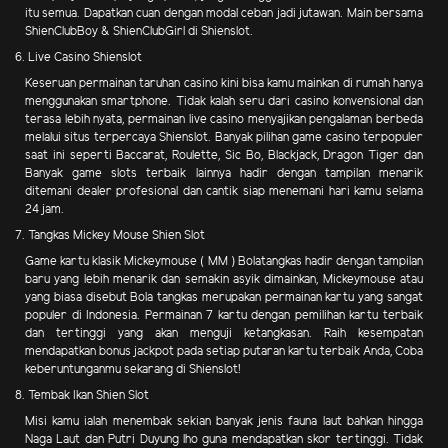
itu semua. Dapatkan cuan dengan modal ceban jadi jutawan. Main bersama
ShienClubBoy & ShienClubGirl di Shienslot.
6. Live Casino Shienslot
Keseruan permainan taruhan casino kini bisa kamu mainkan di rumah hanya
menggunakan smartphone. Tidak kalah seru dari casino konvensional dan
terasa lebih nyata, permainan live casino menyajikan pengalaman berbeda
melalui situs terpercaya Shienslot. Banyak pilihan game casino terpopuler
saat ini seperti Baccarat, Roulette, Sic Bo, Blackjack, Dragon Tiger dan
Banyak game slots terbaik lainnya hadir dengan tampilan menarik
ditemani dealer profesional dan cantik siap menemani hari kamu selama
24 jam.
7. Tangkas Mickey Mouse Shien Slot
Game kartu klasik Mickeymouse ( MM ) Bolatangkas hadir dengan tampilan
baru yang lebih menarik dan semakin asyik dimainkan, Mickeymouse atau
yang biasa disebut Bola tangkas merupakan permainan kartu yang sangat
populer di Indonesia. Permainan 7 kartu dengan pemilihan kartu terbaik
dan tertinggi yang akan menguji ketangkasan. Raih kesempatan
mendapatkan bonus jackpot pada setiap putaran kartu terbaik Anda, Coba
keberuntunganmu sekarang di Shienslot!
8. Tembak Ikan Shien Slot
Misi kamu ialah menembak sekian banyak jenis fauna laut bahkan hingga
Naga Laut dan Putri Duyung lho guna mendapatkan skor tertinggi. Tidak