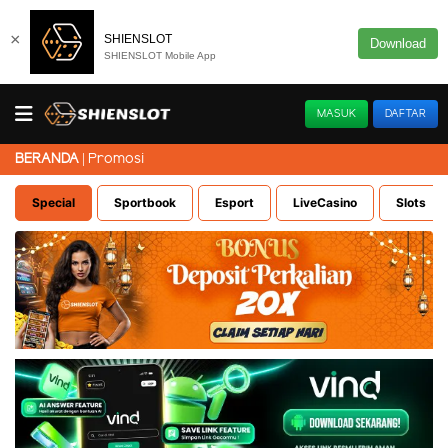
×
SHIENSLOT
Download
SHIENSLOT Mobile App
MASUK
DAFTAR
Promosi
BERANDA
Special
Sportbook
Esport
LiveCasino
Slots